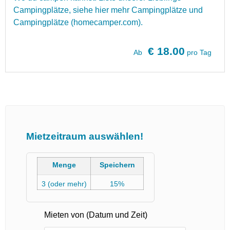
Camp
ing
pl
ä
t
ze
,
s
ie
he
hier
me
hr
Camp
ing
pl
ä
t
ze
und
Camp
ing
pl
ä
t
ze
(
home
cam
per
.
com
).
€ 18.00
Ab
pro Tag
Mietzeitraum auswählen!
Menge
Speichern
3 (oder mehr)
15%
Mieten von (Datum und Zeit)