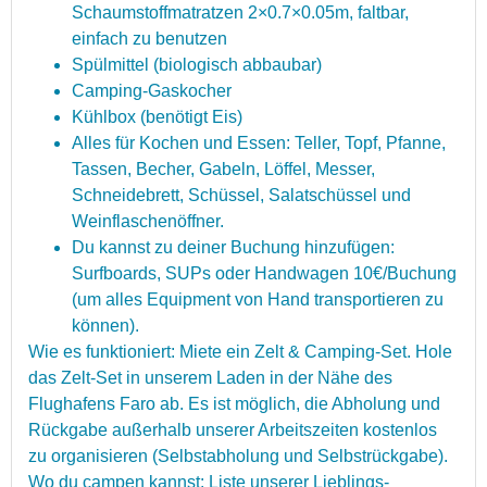
Sch
aum
st
off
mat
rat
zen
2
×
0
.
7
×
0
.
05
m
,
f
alt
bar
,
e
inf
ach
z
u
ben
ut
zen
Sp
ü
l
mitt
el
(
bi
olog
isch
ab
ba
ub
ar
)
Camp
ing
-
G
ask
oc
her
K
ü
hl
box
(
ben
ö
t
ig
t
E
is
)
All
es
f
ür
K
oc
hen
und
Ess
en
:
T
eller
,
Top
f
,
Pf
anne
,
T
ass
en
,
Bec
her
,
G
abel
n
,
L
ö
ff
el
,
Mess
er
,
Schne
ide
bre
tt
,
Sch
ü
s
sel
,
Sal
ats
ch
ü
s
sel
und
Wein
fl
asc
hen
ö
ff
ner
.
Du
k
ann
st
z
u
de
iner
Buch
ung
h
in
z
uf
ü
gen
:
Surf
boards
,
SUP
s
o
der
Hand
wagen
10
€
/
B
uch
ung
(
um
all
es
Equipment
von
Hand
transport
ie
ren
z
u
k
ö
nn
en
).
W
ie
es
funk
tion
i
ert
:
M
iet
e
e
in
Z
elt
&
Camp
ing
-
Set
.
H
ole
d
as
Z
elt
-
Set
in
unse
rem
Laden
in
der
N
ä
he
des
Fl
ugh
af
ens
Far
o
ab
.
Es
is
t
m
ö
gl
ich
,
die
Ab
hol
ung
und
R
ü
ck
g
abe
au
ß
er
hal
b
unse
rer
Ar
be
its
ze
it
en
k
ost
en
los
z
u
organis
ie
ren
(
Sel
b
stab
hol
ung
und
Sel
b
st
r
ü
ck
g
abe
).
Wo
du
camp
en
k
ann
st
:
List
e
unse
rer
Lie
bl
ings
-