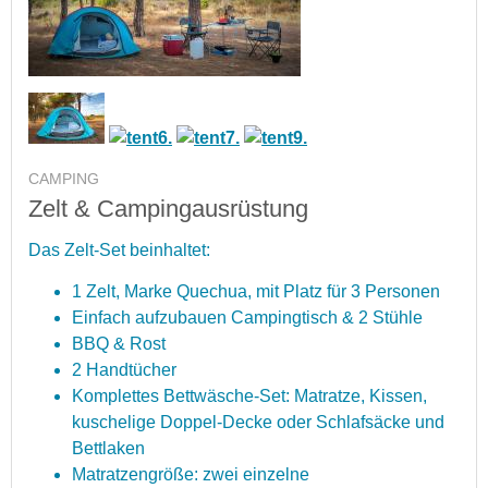
CAMPING
Zelt & Campingausrüstung
D
as
Z
elt
-
Set
be
in
h
alt
et
:
1
Z
elt
,
Mar
ke
Que
ch
ua
,
mit
Pl
atz
f
ür
3
Person
en
E
inf
ach
a
uf
z
ub
au
en
Camp
ing
t
isch
&
2
St
ü
h
le
BB
Q
&
Rost
2
Hand
t
ü
cher
K
om
ple
ttes
Bett
w
ä
sche
-
Set
:
Mat
rat
ze
,
Kiss
en
,
k
us
che
lig
e
Do
ppel
-
Dec
ke
o
der
Schl
af
s
ä
c
ke
und
Bett
l
aken
Mat
rat
z
eng
r
ö
ß
e
:
z
wei
e
in
zel
ne